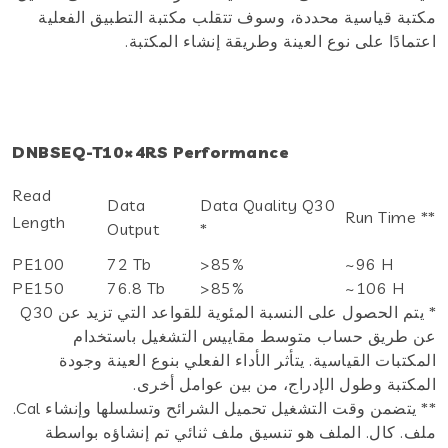
مكتبة قياسية محددة، وسوف تتقلب مكتبة التطبيق الفعلية
اعتمادًا على نوع العينة وطريقة إنشاء المكتبة.
DNBSEQ-T10×4RS Performance
Read
Data
Data Quality Q30
Run Time **
Length
Output
*
PE100
72 Tb
>85%
~96 H
PE150
76.8 Tb
>85%
~106 H
* يتم الحصول على النسبة المئوية للقواعد التي تزيد عن Q30
عن طريق حساب متوسط مقاييس التشغيل باستخدام
المكتبات القياسية. يتأثر الأداء الفعلي بنوع العينة وجودة
المكتبة وطول الإدراج، من بين عوامل أخرى.
** يتضمن وقت التشغيل تحميل الشرائح وتسلسلها وإنشاء Cal.
ملف. كال. الملف هو تنسيق ملف ثنائي تم إنشاؤه بواسطة