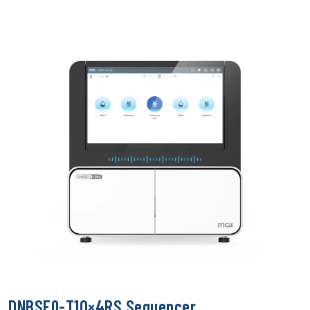
DNBSEQ-T10×4RS Sequencer