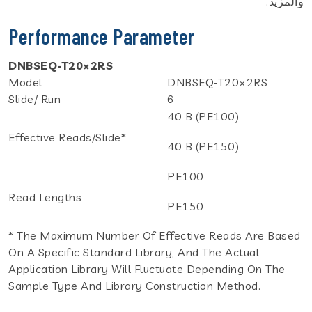
والمزيد.
Performance Parameter
DNBSEQ-T20×2RS
Model
DNBSEQ-T20×2RS
Slide/ Run
6
40 B (PE100)
Effective Reads/Slide*
40 B (PE150)
PE100
Read Lengths
PE150
* The Maximum Number Of Effective Reads Are Based
On A Specific Standard Library, And The Actual
Application Library Will Fluctuate Depending On The
Sample Type And Library Construction Method.