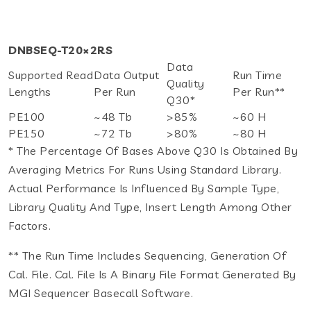
DNBSEQ-T20×2RS
Data
Supported Read
Data Output
Run Time
Quality
Lengths
Per Run
Per Run**
Q30*
PE100
~48 Tb
>85%
~60 H
PE150
~72 Tb
>80%
~80 H
* The Percentage Of Bases Above Q30 Is Obtained By
Averaging Metrics For Runs Using Standard Library.
Actual Performance Is Influenced By Sample Type,
Library Quality And Type, Insert Length Among Other
Factors.
** The Run Time Includes Sequencing, Generation Of
Cal. File. Cal. File Is A Binary File Format Generated By
MGI Sequencer Basecall Software.